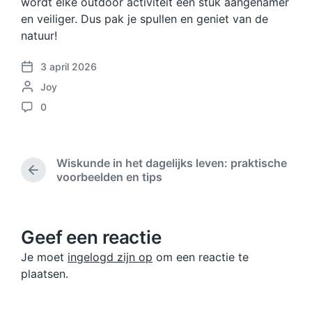
wordt elke outdoor activiteit een stuk aangenamer
en veiliger. Dus pak je spullen en geniet van de
natuur!
3 april 2026
B
G
Joy
e
e
r
0
R
p
i
e
l
c
a
a
h
c
a
t
Wiskunde in het dagelijks leven: praktische
t
t
V
d
voorbeelden en tips
i
o
s
a
e
r
t
t
s
i
d
u
g
Geef een reactie
o
m
b
o
Je moet
ingelogd zijn op
om een reactie te
e
r
r
plaatsen.
i
c