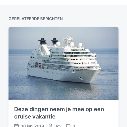
h
t
:
GERELATEERDE BERICHTEN
Deze dingen neem je mee op een
cruise vakantie
30 juni 2019
G
Joy
0